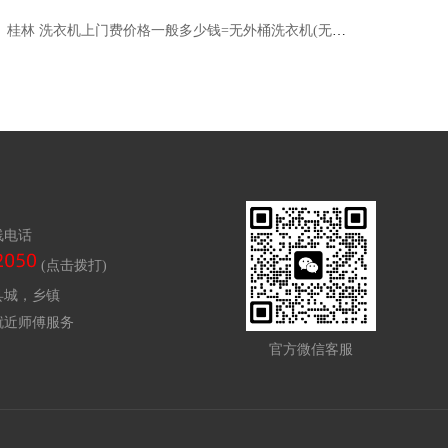
桂林 洗衣机上门费价格一般多少钱=无外桶洗衣机(无外桶洗衣机好吗)
线电话
(点击拨打)
县城，乡镇
就近师傅服务
官方微信客服