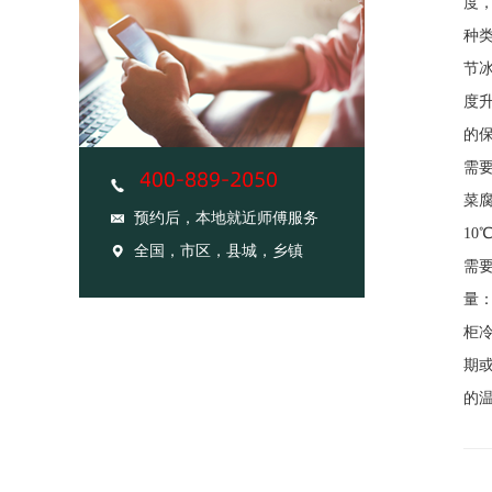
度
种
节
度
的
需
菜
预约后，本地就近师傅服务
1
全国，市区，县城，乡镇
需
量
柜
期
的